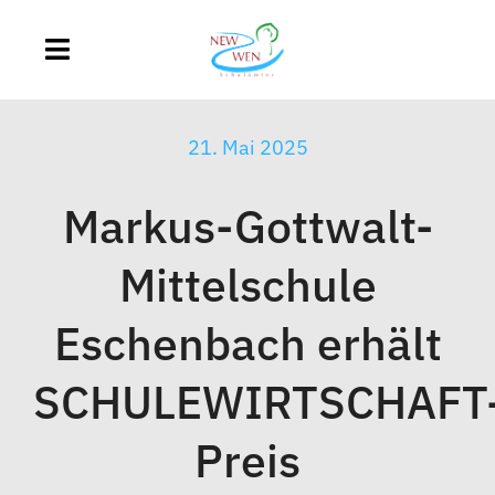
Zum
Inhalt
Toggle
springen
Navigation
Home
21. Mai 2025
Schulamt
Markus-Gottwalt-
Schulen
Mittelschule
Eschenbach erhält
Schulentwicklung
SCHULEWIRTSCHAFT
Hilfe & Beratung
Preis
TABU digital