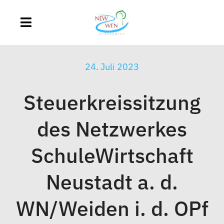
Zum
Inhalt
Toggle
springen
Navigation
Home
24. Juli 2023
Schulamt
Steuerkreissitzung
Schulen
des Netzwerkes
SchuleWirtschaft
Schulentwicklung
Neustadt a. d.
Hilfe & Beratung
WN/Weiden i. d. OPf
TABU digital